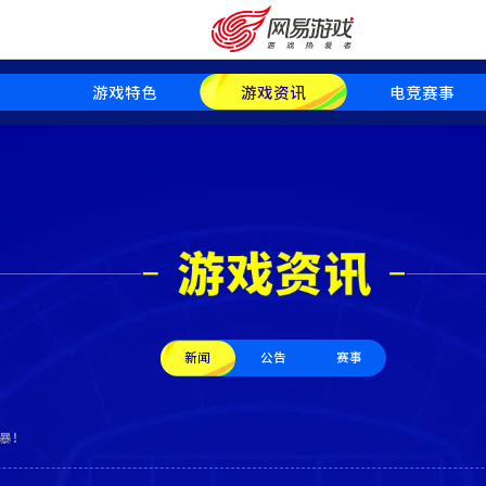
游戏特色
游戏资讯
电竞赛事
新闻
公告
赛事
安卓充值
客服中心
暴！