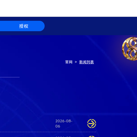
授权
官网
>
新闻列表
2026-08-
06